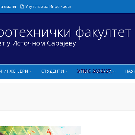
за емаил
Упутство за Инфо киоск
ротехнички факултет
т у Источном Сарајеву
УПИС 2026/27.
И ИНЖЕЊЕРИ
СТУДЕНТИ
НАУ