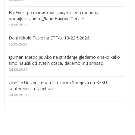
На Електротехничком факултету отворена
манифестација „Дани Николе Тесле“
18.05.2026
Dani Nikole Tesle na ETF-u, 18-22.5.2026.
15.05.2026
Iguman Metodije: Ako na stradanje gledamo onako kako
smo naučili od svetih otaca, daćemo mu smisao
04.06.2025
Učešće Univerziteta u Istočnom Sarajevu na BFSU
konferenciji u Ningbou
24.05.2025