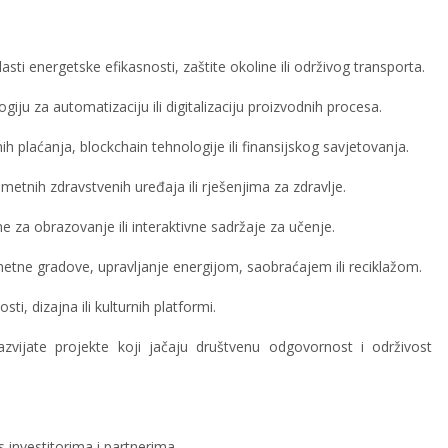
asti energetske efikasnosti, zaštite okoline ili održivog transporta.
giju za automatizaciju ili digitalizaciju proizvodnih procesa.
ih plaćanja, blockchain tehnologije ili finansijskog savjetovanja.
etnih zdravstvenih uređaja ili rješenjima za zdravlje.
me za obrazovanje ili interaktivne sadržaje za učenje.
etne gradove, upravljanje energijom, saobraćajem ili reciklažom.
ti, dizajna ili kulturnih platformi.
zvijate projekte koji jačaju društvenu odgovornost i održivost
s investitorima i partnerima.