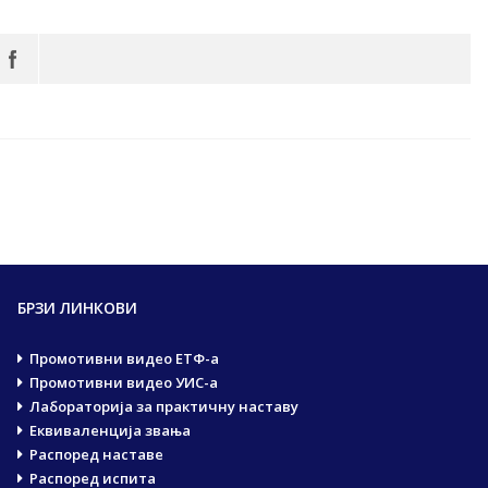
БРЗИ ЛИНКОВИ
Промотивни видео ЕТФ-а
Промотивни видео УИС-а
Лабораторија за практичну наставу
Еквиваленција звања
Распоред наставе
Распоред испита