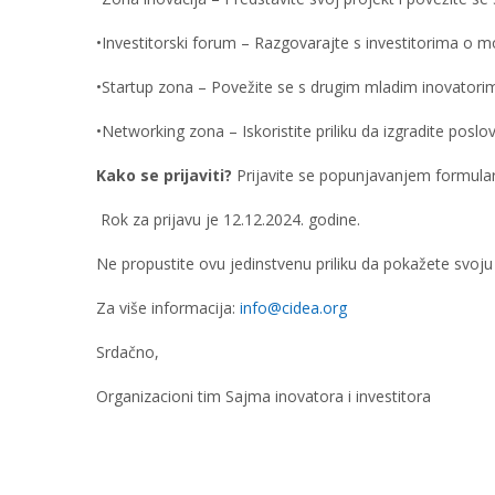
•Investitorski forum – Razgovarajte s investitorima o m
•Startup zona – Povežite se s drugim mladim inovatorima
•Networking zona – Iskoristite priliku da izgradite posl
Kako se prijaviti?
Prijavite se popunjavanjem formula
Rok za prijavu je 12.12.2024. godine.
Ne propustite ovu jedinstvenu priliku da pokažete svoju i
Za više informacija:
info@cidea.org
Srdačno,
Organizacioni tim Sajma inovatora i investitora