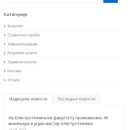
Категорије
Факултет
Студентска служба
Завршни радови
Резултати испита
Термини испита
Настава
Остало
Издвојене новости
Последње новости
На Електротехничком факултету промовисано 49
инжењера и један мастер електротехнике
26.06.2026