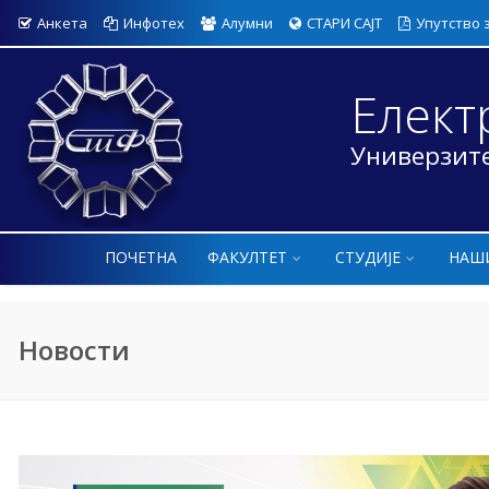
Анкета
Инфотех
Алумни
СТАРИ САЈТ
Упутство 
Елект
Универзите
ПОЧЕТНА
ФАКУЛТЕТ
СТУДИЈЕ
НАШ
Новости