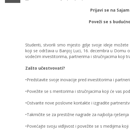
Prijavi se na Sajam
Poveži se s budućno
Studenti, stvorili smo mjesto gdje svoje ideje možete p
koji se održava u Banjoj Luci, 16. decembra u Domu o
vodećim investitorima, partnerima i stručnjacima koji t
Zašto učestvovati?
•Predstavite svoje inovacije pred investitorima i partner
•Povežite se s mentorima i stručnjacima koji će vas podrž
•Ostvarite nove poslovne kontakte i izgradite partners
•Takmičite se za prestižne nagrade za najbolja rješenja 
•Povećajte svoju vidljivost i povežite se s medijima koji 