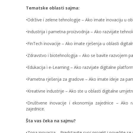
Tematske oblasti sajma:
•Održive i zelene tehnologije – Ako imate inovaciju u obl
•Industrija i pametna proizvodnja – Ako razvijate tehnolo
•FinTech inovacije – Ako imate rješenja u oblasti digitaln
•Zdravstvo i biotehnologija – Ako se bavite razvojem pam
•Edukacija i e-Learning – Ako razvijate digitalne platfor
•Pametna rješenja za gradove – Ako imate ideje za pam
•Kreativne industrije – Ako ste u oblasti digitalne umjetnos
•Društvene inovacije i ekonomija zajednice – Ako ra
zajednice.
Šta vas čeka na sajmu?
•Zona inovacija – Predstavite svoj projekt i povežite se 