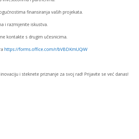
ogućnostima finansiranja vaših projekata.
 i razmijenite iskustva.
ovne kontakte s drugim učesnicima.
ra
https://forms.office.com/r/bVBDKmUQiW
novaciju i steknete priznanje za svoj rad! Prijavite se već danas!