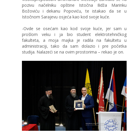
pozivu načelniku opštine Istočna Ilidža Marinku
Božoviću i dekanu Popoviću, te istakao da se u
Istočnom Sarajevu osjeća kao kod svoje kuće.
-Ovde se osećam kao kod svoje kuće, jer sam u
prošlom veku i ja bio student elektrotehničkog
fakulteta, a moja majka je radila na fakultetu u
administraciji, tako da sam dolazio i pre početka
studija. Nalazeći se na ovim prostorima – rekao je on.