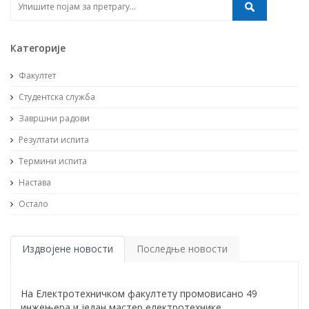
Категорије
Факултет
Студентска служба
Завршни радови
Резултати испита
Термини испита
Настава
Остало
Издвојене новости
Последње новости
На Електротехничком факултету промовисано 49
инжењера и један мастер електротехнике