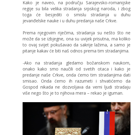
Kako je naveo, na području Sarajevsko-romanijske
regije su bila velika stradanja srpskog naroda, i zbog
toga će besjediti o smislu stradanja u duhu
jevanđelske nauke i u duhu predanja naše Crkve.
Prema njegovim riječima, stradanja su nešto što ne
može da se izbjegne, ona su uvijek prisutna, ma koliko
to ovaj svijet pokušavao da sakrije lažima, a samo je
pitanje kakav će biti naš odnos prema tim stradanjima.
-Ako na stradanja gledamo božanskom naukom,
onako kako smo naučili od svetih otaca i kako je
predanje naše Crkve, onda ćemo tim stradanjima dati
smisao. Onda ćemo ih razumeti i shvatićemo da
Gospod nikada ne dozvoljava da verni ljudi stradaju
više nego što je to njihova mera – rekao je iguman.