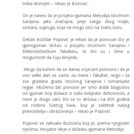
treba doživjeti – rekao je Božović.
On je naveo da je posjeta igumana Metodija Istočnom
Sarajevu jako značajna, prije svega zbog majki,
sestara, supruga, koje ne mogu otići na Svetu Goru.
Dekan Božidar Popović je rekao da je ponosan što je
igumiguman došao u posjetu Istočnom Sarajevu i
Elektrotehničkom fakultetu, te što su i žene u
mogućnosti da čuju besjedu.
-Mogu da kažem da se danas osjećam ponosno i da je
ovo veliki dan ne samo za mene i fakultet, nego i za
sve građane grada Istočnog Sarajeva i romanijske
regije. Možemo biti ponosni jer smo dobili blagoslov
od iguman koji dolaazi iz naše kolijevke duhovnosti, a
meni je drago zato što se to dešava i na 850 godina
od rođena Svetog Save, koji je zaštitnik našeg
pravoslavlja i obrazovanja – rekao je Popović.
Popović se zahvalio Božoviću koji je, prema njegovim
riječima, inicijator ideje o dolasku igumana Metodija.