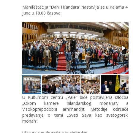
Manifestacija “Dani Hilandara” nastavlja se u Palama 4.
juna u 18.00 časova.
U Kulturnom centru „Pale“ biće postavljena izložba
„Okom kamere hilandarskog monaha“, a
Visokoprepodobni arhimandrit Metodije održaće
predavanje o temi „Sveti Sava kao svetogorski
monah“.
Ulaz na sve događaje je slobodan.