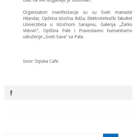
Organizatori manifestacije su su Sveti manastir
Hilandar, Opština Istočna Ilidža, Elektrotehnički fakultet
Univerziteta u Istočnom Sarajevu, Galerija „Žarko
Vidović“, Opština Pale i Pravoslavno humanitarno
udruženje „Sveti Sava“ sa Pala.
Izvor: Srpska Cafe