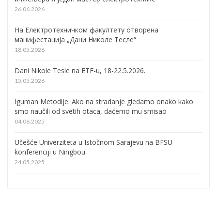
26.06.2026
На Електротехничком факултету отворена
манифестација „Дани Николе Тесле“
18.05.2026
Dani Nikole Tesle na ETF-u, 18-22.5.2026.
15.05.2026
Iguman Metodije: Ako na stradanje gledamo onako kako
smo naučili od svetih otaca, daćemo mu smisao
04.06.2025
Učešće Univerziteta u Istočnom Sarajevu na BFSU
konferenciji u Ningbou
24.05.2025