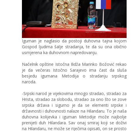
Iguman je naglasio da postoji duhovna tajna kojom
Gospod ljudima šalje stradanja, te da su ona obično
usmjerena ka duhovnom napredovanju.
Načelnik opštine Istočna Ilidža Marinko Božović rekao
je da večeras Istočno Sarajevo ima čast da sluša
besjedu igumana Metodija o stradanju srpskog
naroda.
-Srpski narod je vijekovima mnogo stradao, stradao za
Hrista, stradao za slobodu, stradao za ono što se zove
srpska država i sigurno je da se elementi srpske i
državnosti i duhovnosti nalaze na Hilandaru. To je naša
duhovna kolijevka i iguman Metodije može najbolje
prenijeti duh Hilandara. Sav onaj smiraj koji se doživi
na Hilandaru, ne može se riječima opisati, on se prosto