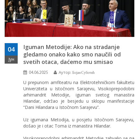
Iguman Metodije: Ako na stradanje
04
gledamo onako kako smo naučili od
Јун
svetih otaca, daćemo mu smisao
Аутор:
04.06.2025
Бојан Суботић
U prepunom amfiteatru na Elektrotehničkom fakultetu
Univerziteta u Istočnom Sarajevu, Visokoprepodobni
arhimandrit Metodije, iguman svetog manastira
Hilandar, održao je besjedu u sklopu manifestacije
“Dani Hilandara u Istočnom Sarajevu”.
Uz igumana Metodija, u posjetu Istočnom Sarajevu,
došao je i otac Toma iz manastira Hilandar.
Visokoprepodobni arhimandrit Metodije zahvalio se na