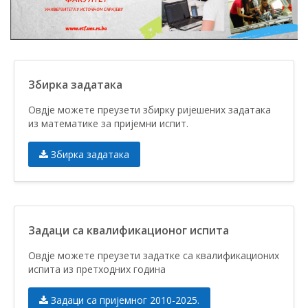
Збирка задатака
Овдје можете преузети збирку ријешених задатака
из математике за пријемни испит.
Збирка задатака
Задаци са квалификационог испита
Овдје можете преузети задатке са квалификационих
испита из претходних година
Задаци са пријемног 2010-2025.