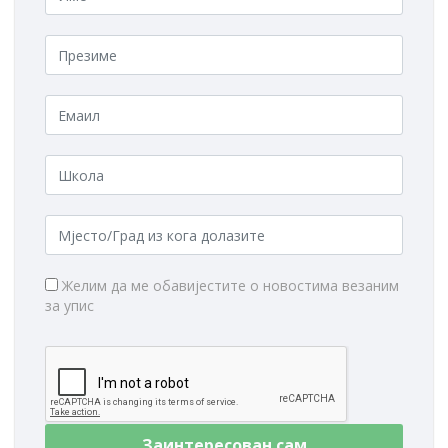
Желим да ме обавијестите о новостима везаним
за упис
Заинтересован сам