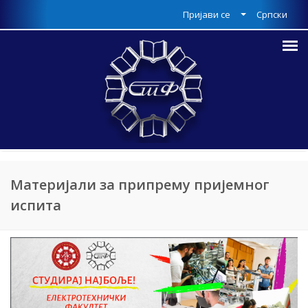
Пријави се
Српски
Материјали за припрему пријемног
испита