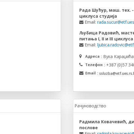
Рада Шућур, маш. тех. -
циклуса студија
Email:
rada.sucur@etf.ues
Љубица Радовић, масте
питања I, II и III циклус
Email:
ljubica.radovic@etf
: Вука Караџића
Адреса
: +387 (0)57 34
Телефон
:
Email
ssluzba@etf.ues.rs.
Рачуноводство
Радмила Ковачевић, дип
послове
Email:
radmila.kovacevic@