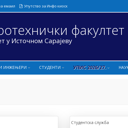
за емаил
Упутство за Инфо киоск
ротехнички факултет
т у Источном Сарајеву
УПИС 2026/27.
И ИНЖЕЊЕРИ
СТУДЕНТИ
НАУ
Студентска служба