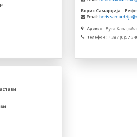
ар
Борис Самарџија - Реф
Email:
boris.samardzija@e
: Вука Караџића
Адреса
: +387 (0)57 34
Телефон
настави
ави