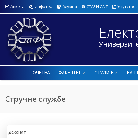
Анкета
Инфотех
Алумни
СТАРИ САЈТ
Упутство 
Елект
Универзите
ПОЧЕТНА
ФАКУЛТЕТ
СТУДИЈЕ
НАШ
Стручне службе
Деканат