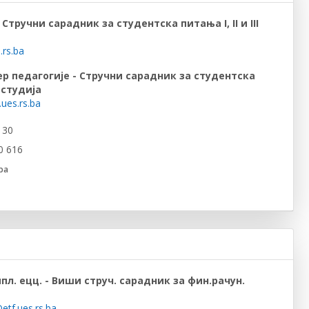
 Стручни сарадник за студентска питања I, II и III
.rs.ba
р педагогије - Стручни сарадник за студентска
а студија
.ues.rs.ba
 30
0 616
ba
л. ецц. - Виши струч. сарадник за фин.рачун.
etf.ues.rs.ba