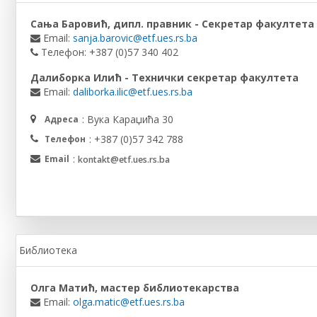
Сања Баровић, дипл. правник - Секретар факултета
Email:
sanja.barovic@etf.ues.rs.ba
Телефон: +387 (0)57 340 402
Далиборка Илић - Технички секретар факултета
Email:
daliborka.ilic@etf.ues.rs.ba
: Вука Караџића 30
Адреса
: +387 (0)57 342 788
Телефон
:
Email
kontakt@etf.ues.rs.ba
Библиотека
Олга Матић, мастер библиотекарства
Email:
olga.matic@etf.ues.rs.ba