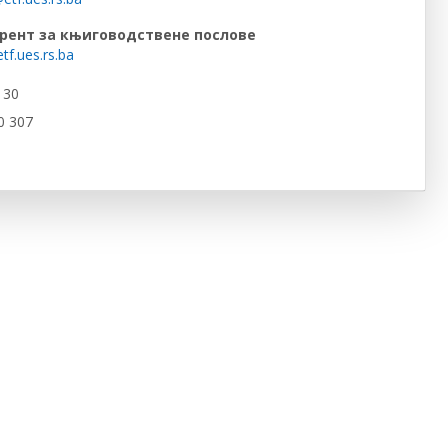
ерент за књиговодствене послове
tf.ues.rs.ba
 30
0 307