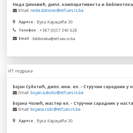
Неда Џиновић, дипл. компаративиста и библиотек
Email:
neda.dzinovic@etf.ues.rs.ba
: Вука Караџића 30
Адреса
: +387 (0)57 340 628
Телефон
:
Email
biblioteka@etf.ues.rs.ba
ИТ подршка
Бојан Суботић, дипл. инж. ел. - Стручни сарадник у 
Email:
bojan.subotic@etf.ues.rs.ba
Бојана Чолић, мастер ел. - Стручни сарадник у наст
Email:
bojana.colic@etf.ues.rs.ba
: Вука Караџића 30
Адреса