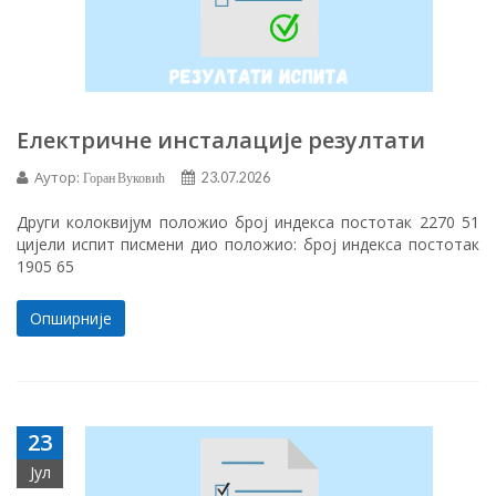
Електричне инсталације резултати
Аутор:
Горан Вуковић
23.07.2026
Други колоквијум положио број индекса постотак 2270 51
цијели испит писмени дио положио: број индекса постотак
1905 65
Опширније
23
Јул