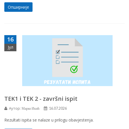
Опширније
16
Јул
TEK1 i TEK 2 - završni ispit
Аутор:
Марко Икић
16.07.2026
Rezultati ispita se nalaze u prilogu obavjestenja.