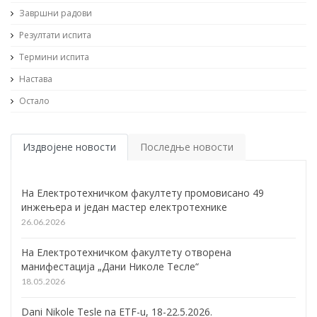
Завршни радови
Резултати испита
Термини испита
Настава
Остало
Издвојене новости
Последње новости
На Електротехничком факултету промовисано 49
инжењера и један мастер електротехнике
26.06.2026
На Електротехничком факултету отворена
манифестација „Дани Николе Тесле“
18.05.2026
Dani Nikole Tesle na ETF-u, 18-22.5.2026.