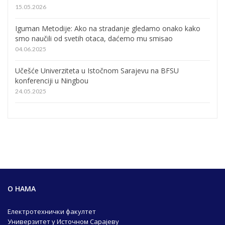
15.05.2026
Iguman Metodije: Ako na stradanje gledamo onako kako
smo naučili od svetih otaca, daćemo mu smisao
04.06.2025
Učešće Univerziteta u Istočnom Sarajevu na BFSU
konferenciji u Ningbou
24.05.2025
О НАМА
Електротехнички факултет
Универзитет у Источном Сарајеву