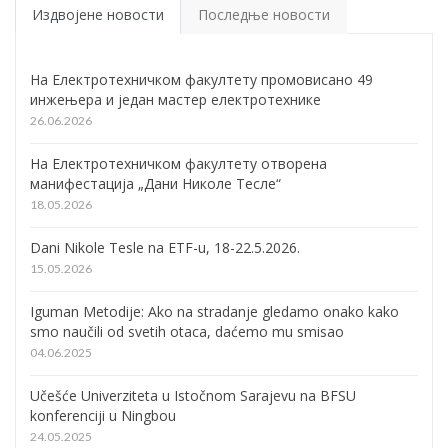
Издвојене новости
Последње новости
На Електротехничком факултету промовисано 49
инжењера и један мастер електротехнике
26.06.2026
На Електротехничком факултету отворена
манифестација „Дани Николе Тесле“
18.05.2026
Dani Nikole Tesle na ETF-u, 18-22.5.2026.
15.05.2026
Iguman Metodije: Ako na stradanje gledamo onako kako
smo naučili od svetih otaca, daćemo mu smisao
04.06.2025
Učešće Univerziteta u Istočnom Sarajevu na BFSU
konferenciji u Ningbou
24.05.2025