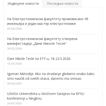
Издвојене новости
Последње новости
На Електротехничком факултету промовисано 49
инжењера и један мастер електротехнике
26.06.2026
На Електротехничком факултету отворена
манифестација „Дани Николе Тесле“
18.05.2026
Dani Nikole Tesle na ETF-u, 18-22.5.2026.
15.05.2026
Iguman Metodije: Ako na stradanje gledamo onako kako
smo naučili od svetih otaca, daćemo mu smisao
04.06.2025
Učešće Univerziteta u Istočnom Sarajevu na BFSU
konferenciji u Ningbou
24.05.2025