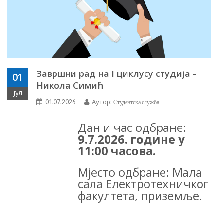
Завршни рад на I циклусу студија -
01
Никола Симић
Јул
Аутор:
01.07.2026
Студентска служба
Дан и час одбране:
9
.
7
.202
6
. године у
1
1
:
0
0 часова.
Мјесто одбране:
Мала
сала Електротехничког
факултета
, приземље.