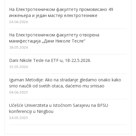
На Електротехничком факултету промовисано 49
инжењера и један мастер електротехнике
26.06.2026
На Електротехничком факултету отворена
манифестација „Дани Николе Тесле“
18.05.2026
Dani Nikole Tesle na ETF-u, 18-22.5.2026.
15.05.2026
Iguman Metodije: Ako na stradanje gledamo onako kako
smo naučili od svetih otaca, daćemo mu smisao
04.06.2025
Učešće Univerziteta u Istočnom Sarajevu na BFSU
konferenciji u Ningbou
24.05.2025