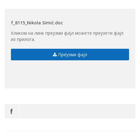
f_8115_Nikola Simić.doc
Кликом на линк преузми фајл можете преузети фајл
из прилога.
Преузми фајл