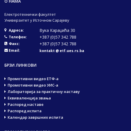
О НАМА
Електротехнички факултет
Универзитет у Источном Сарајеву
Вука Караџића 30
Адреса:
+387 (0)57 342 788
Телефон:
+387 (0)57 342 788
Факс:
Email:
kontakt @ etf.ues.rs.ba
БРЗИ ЛИНКОВИ
Промотивни видео ЕТФ-а
Промотивни видео УИС-а
Лабораторија за практичну наставу
Еквиваленција звања
Распоред наставе
Распоред испита
Календар завршних испита