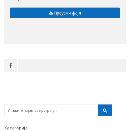
Преузми фајл
Категорије