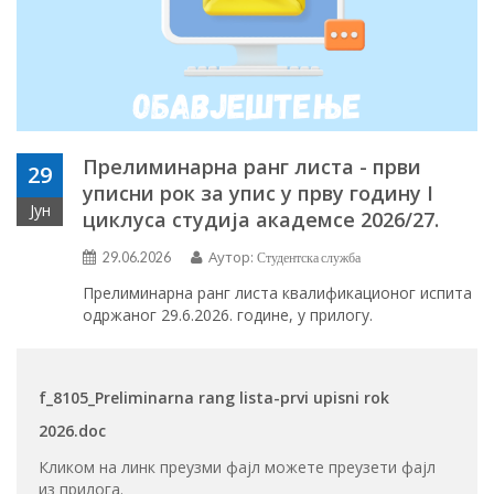
Прелиминарна ранг листа - први
29
уписни рок за упис у прву годину I
Јун
циклуса студија академсе 2026/27.
Аутор:
29.06.2026
Студентска служба
Прелиминарна ранг листа квалификационог испита
одржаног 29.6.2026. године, у прилогу.
f_8105_Preliminarna rang lista-prvi upisni rok
2026.doc
Кликом на линк преузми фајл можете преузети фајл
из прилога.