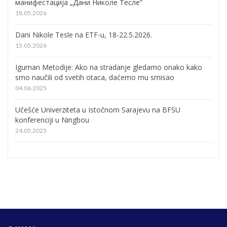
манифестација „Дани Николе Тесле“
18.05.2026
Dani Nikole Tesle na ETF-u, 18-22.5.2026.
15.05.2026
Iguman Metodije: Ako na stradanje gledamo onako kako
smo naučili od svetih otaca, daćemo mu smisao
04.06.2025
Učešće Univerziteta u Istočnom Sarajevu na BFSU
konferenciji u Ningbou
24.05.2025