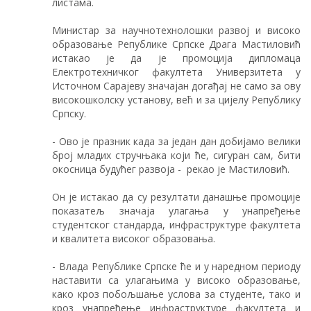
листама.
Министар за научнотехнолошки развој и високо
образовање Републике Српске Драга Мастиловић
истакао је да је промоција дипломаца
Електротехничког факултета Универзитета у
Источном Сарајеву значајан догађај не само за ову
високошколску установу, већ и за цијелу Републику
Српску.
- Ово је празник када за један дан добијамо велики
број младих стручњака који ће, сигуран сам, бити
окосница будућег развоја - рекао је Мастиловић.
Он је истакао да су резултати данашње промоције
показатељ значаја улагања у унапређење
студентског стандарда, инфраструктуре факултета
и квалитета високог образовања.
- Влада Републике Српске ће и у наредном периоду
наставити са улагањима у високо образовање,
како кроз побољшање услова за студенте, тако и
кроз унапређење инфраструктуре факултета и