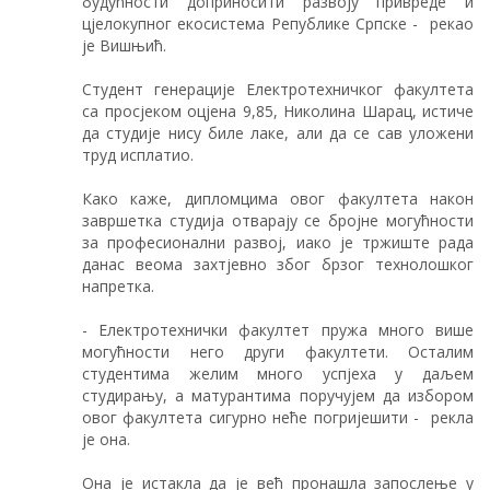
будућности доприносити развоју привреде и
цјелокупног екосистема Републике Српске - рекао
је Вишњић.
Студент генерације Електротехничког факултета
са просјеком оцјена 9,85, Николина Шарац, истиче
да студије нису биле лаке, али да се сав уложени
труд исплатио.
Како каже, дипломцима овог факултета након
завршетка студија отварају се бројне могућности
за професионални развој, иако је тржиште рада
данас веома захтјевно због брзог технолошког
напретка.
- Електротехнички факултет пружа много више
могућности него други факултети. Осталим
студентима желим много успјеха у даљем
студирању, а матурантима поручујем да избором
овог факултета сигурно неће погријешити - рекла
је она.
Она је истакла да је већ пронашла запослење у