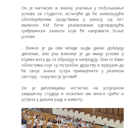
Он је нагласио и значај улагања у побољшање
услова за студенте, истичући да ће захваљујући
обезбијеђеним средствима у износу од пет
милиона КМ бити реализовани одговарајући
грађевински захвати који ће направити боље
услове.
- Важно је да ови млади људи данас добијају
дипломе, али још важније је да имају услове у
којима могу да се образују и напредују. Они се баве
областима које су потребне друштву и вјерујем да
ће своје знање сутра примијенити у реалном
сектору - поручио је Југовић.
Он је дипломцима честитао на успјешном
завршетку студија и пожелио им много среће и
успјеха у даљем раду и животу.