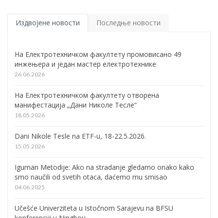
Издвојене новости
Последње новости
На Електротехничком факултету промовисано 49
инжењера и један мастер електротехнике
26.06.2026
На Електротехничком факултету отворена
манифестација „Дани Николе Тесле“
18.05.2026
Dani Nikole Tesle na ETF-u, 18-22.5.2026.
15.05.2026
Iguman Metodije: Ako na stradanje gledamo onako kako
smo naučili od svetih otaca, daćemo mu smisao
04.06.2025
Učešće Univerziteta u Istočnom Sarajevu na BFSU
konferenciji u Ningbou