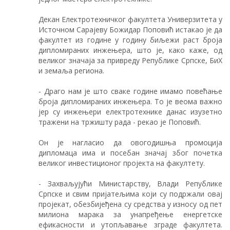
Декан Електротехничког факултета Универзитета у
Источном Сарајеву Божидар Поповић истакао је да
факултет из године у годину биљежи раст броја
дипломираних инжењера, што је, како каже, од
великог значаја за привреду Републике Српске, БиХ
и земаља региона.
- Драго нам је што сваке године имамо повећање
броја дипломираних инжењера. То је веома важно
јер су инжењери електротехнике данас изузетно
тражени на тржишту рада - рекао је Поповић.
Он је нагласио да овогодишња промоција
дипломаца има и посебан значај због почетка
великог инвестиционог пројекта на факултету.
- Захваљујући Министарству, Влади Републике
Српске и свим пријатељима који су подржали овај
пројекат, обезбијеђена су средства у износу од пет
милиона марака за унапређење енергетске
ефикасности и утопљавање зграде факултета.