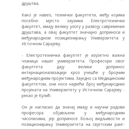
друштва.
Како је навео, технички факултети, међу којима
посебно мјесто заузима Електротехнички
факултет, имају велику улогу у развоју савремених
друштава, а овај факултет значајно доприноси и
међународном позиционирању Универзитета у
Источном Сарајеву.
- Електротехнички факултет је изузетно важна
чланица нашег универзитета. Професори овог
факултета дају велики допринос
интернационализацији кроз учешће у бројним
међународним пројектима. Заједно са Медицинским
факултетом, они носе највећи број међународних
пројеката на Универзитету у Источном Сарајеву -
рекао је Кулић.
Он је нагласио да значај имају и научни радови
професора објављени у међународним
часописима, јер доприносе бољој видљивости и
позиционирању Универзитета на свјетским ранг-