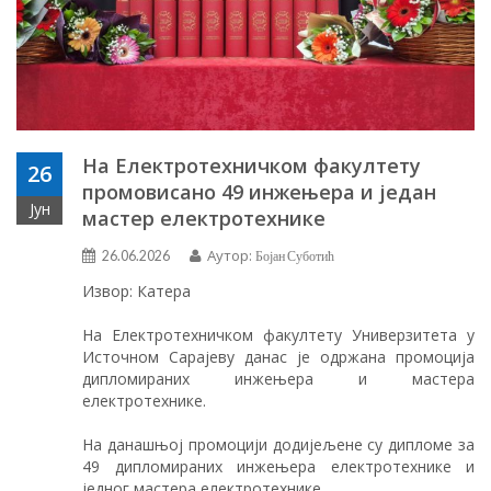
На Електротехничком факултету
26
промовисано 49 инжењера и један
Јун
мастер електротехнике
Аутор:
26.06.2026
Бојан Суботић
Извор: Катера
На Електротехничком факултету Универзитета у
Источном Сарајеву данас је одржана промоција
дипломираних инжењера и мастера
електротехнике.
На данашњој промоцији додијељене су дипломе за
49 дипломираних инжењера електротехнике и
једног мастера електротехнике.