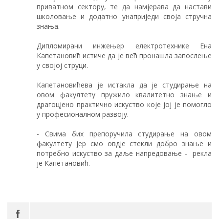
приватном сектору, те да намјерава да настави
школовање и додатно унаприједи своја стручна
знања.
Дипломирани инжењер електротехнике Ена
Капетановић истиче да је већ пронашла запослење
у својој струци.
Капетановићева је истакла да је студирање на
овом факултету пружило квалитетно знање и
драгоцјено практично искуство које јој је помогло
у професионалном развоју.
- Свима бих препоручила студирање на овом
факултету јер смо овдје стекли добро знање и
потребно искуство за даље напредовање - рекла
је Капетановић.