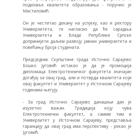
подизање квалитета образовања - поручио је
Мастиловић.
Он је честитао декану на успјеху, као и ректору
Универзитета, те нагласио да ће сарадња
Универзитета и Владе Републике Српске
допринијети даљем развоју јавних универзитета и
повећању броја студената.
Предсједник Скупштине града Источно Сарајево
Бошко Југовић истакао је да је промоција
дипломаца Електротехничког факултета значајан
догађај за овај град, али и потврда квалитета који
овај факултет и Универзитет у Источном Сарајеву
годинама његују.
- За град Источно Сарајево данашњи дан је
изузетно важан. Традиција коју чува
Електротехнички факултет, а самим тим и
Универзитет у Источном Сарајеву, представља
гаранцију да овај град има перспективу - рекао је
Југовић.