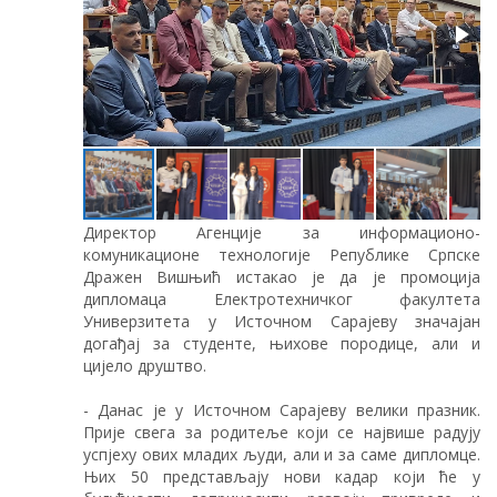
Директор Агенције за информационо-
комуникационе технологије Републике Српске
Дражен Вишњић истакао је да је промоција
дипломаца Електротехничког факултета
Универзитета у Источном Сарајеву значајан
догађај за студенте, њихове породице, али и
цијело друштво.
- Данас је у Источном Сарајеву велики празник.
Прије свега за родитеље који се највише радују
успјеху ових младих људи, али и за саме дипломце.
Њих 50 представљају нови кадар који ће у