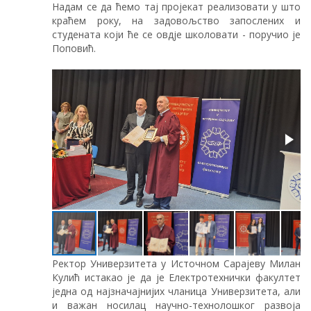
Надам се да ћемо тај пројекат реализовати у што
краћем року, на задовољство запослених и
студената који ће се овдје школовати - поручио је
Поповић.
Ректор Универзитета у Источном Сарајеву Милан
Кулић истакао је да је Електротехнички факултет
једна од најзначајнијих чланица Универзитета, али
и важан носилац научно-технолошког развоја