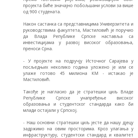
пројекта биће значајно побољшани услови за више
од 900 студената.
Након састанка са представницима Универзитета и
руководствима факултета, Мастиловић је поручио
да Влада Републике Српске наставља са
инвестицијама у развој високог образовања,
преноси Срна.
- У пројекте на подручју Источног Сарајева у
посљедњих неколико година уложено је или се
улаже готово 45 милиона КМ - истакао је
Мастиловић.
Такође је нагласио да је стратешки циљ Владе
Републике Српске унапређење високог
образовања и студентског стандарда како би
млади остајали у Српској.
- Наш основни стратешки циљ јесте да нашу дјецу
задржимо на овим просторима. Кроз улагања у
инфраструктуру, студентски стандард и квалитет