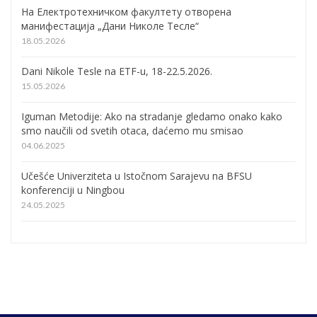
На Електротехничком факултету отворена
манифестација „Дани Николе Тесле“
18.05.2026
Dani Nikole Tesle na ETF-u, 18-22.5.2026.
15.05.2026
Iguman Metodije: Ako na stradanje gledamo onako kako
smo naučili od svetih otaca, daćemo mu smisao
04.06.2025
Učešće Univerziteta u Istočnom Sarajevu na BFSU
konferenciji u Ningbou
24.05.2025