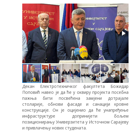
Декан Електротехничког факултета Божидар
Поповић навео је да ће у оквиру пројекта посебна
пажња бити посвећена замјени дотрајале
столарије, обнови фасаде и санацији кровне
конструкције. Он је оцијенио да ће унапређење
инфраструктуре допринијети бољем
позиционирању Универзитета у Источном Сарајеву
и привлачењу нових студената.