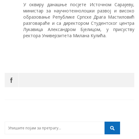
У оквиру данашње посјете Источном Сарајеву,
министар за научнотехнолошки развој и високо
образовање Републике Српске Драга Мастиловић
разговараће и са директором Студентског центра
Лукавица Александром Бјелицом, у присуству
ректора Универзитета Милана Кулића.