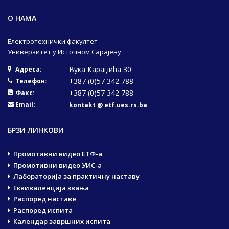
О НАМА
Електротехнички факултет
Универзитет у Источном Сарајеву
Вука Караџића 30
Адреса:
+387 (0)57 342 788
Телефон:
+387 (0)57 342 788
Факс:
Email:
kontakt @ etf.ues.rs.ba
БРЗИ ЛИНКОВИ
Промотивни видео ЕТФ-а
Промотивни видео УИС-а
Лабораторија за практичну наставу
Еквиваленција звања
Распоред наставе
Распоред испита
Календар завршних испита