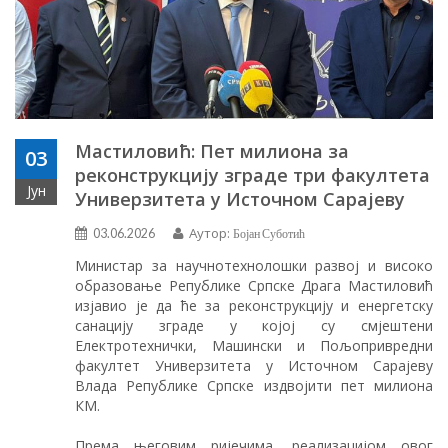
Мастиловић: Пет милиона за
03
реконструкцију зграде три факултета
Јун
Универзитета у Источном Сарајеву
Аутор:
03.06.2026
Бојан Суботић
Министар за научнотехнолошки развој и високо
образовање Републике Српске Драга Мастиловић
изјавио је да ће за реконструкцију и енергетску
санацију зграде у којој су смјештени
Електротехнички, Машински и Пољопривредни
факултет Универзитета у Источном Сарајеву
Влада Републике Српске издвојити пет милиона
КМ.
Према његовим ријечима, реализацијом овог