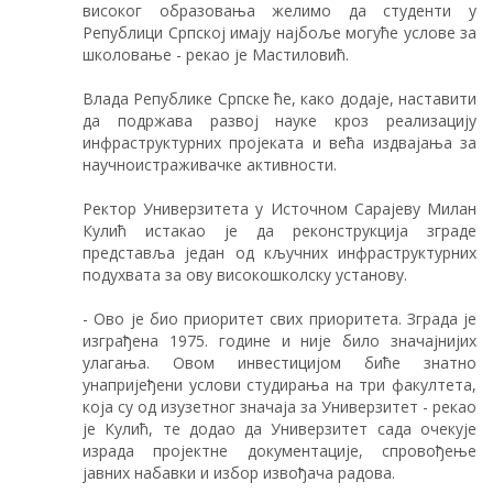
високог образовања желимо да студенти у
Републици Српској имају најбоље могуће услове за
школовање - рекао је Мастиловић.
Влада Републике Српске ће, како додаје, наставити
да подржава развој науке кроз реализацију
инфраструктурних пројеката и већа издвајања за
научноистраживачке активности.
Ректор Универзитета у Источном Сарајеву Милан
Кулић истакао је да реконструкција зграде
представља један од кључних инфраструктурних
подухвата за ову високошколску установу.
- Ово је био приоритет свих приоритета. Зграда је
изграђена 1975. године и није било значајнијих
улагања. Овом инвестицијом биће знатно
унапријеђени услови студирања на три факултета,
која су од изузетног значаја за Универзитет - рекао
је Кулић, те додао да Универзитет сада очекује
израда пројектне документације, спровођење
јавних набавки и избор извођача радова.