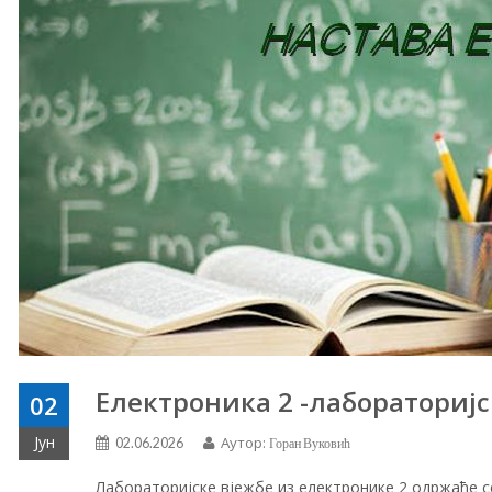
Електроника 2 -лабораторијс
02
Јун
Аутор:
02.06.2026
Горан Вуковић
Лабораторијске вјежбе из електронике 2 одржаће се 