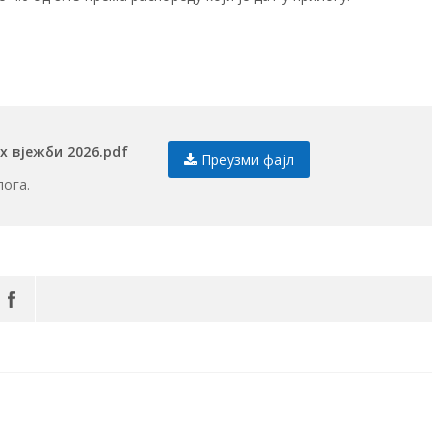
х вјежби 2026.pdf
Преузми фајл
лога.