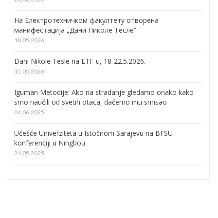
На Електротехничком факултету отворена
манифестација „Дани Николе Тесле“
18.05.2026
Dani Nikole Tesle na ETF-u, 18-22.5.2026.
15.05.2026
Iguman Metodije: Ako na stradanje gledamo onako kako
smo naučili od svetih otaca, daćemo mu smisao
04.06.2025
Učešće Univerziteta u Istočnom Sarajevu na BFSU
konferenciji u Ningbou
24.05.2025