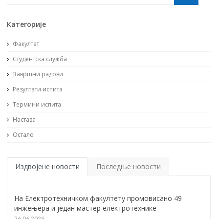
Категорије
Факултет
Студентска служба
Завршни радови
Резултати испита
Термини испита
Настава
Остало
Издвојене новости
Последње новости
На Електротехничком факултету промовисано 49
инжењера и један мастер електротехнике
26.06.2026