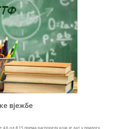
ке вјежбе
4.6 од 8:15 према распореду који је дат у прилогу.