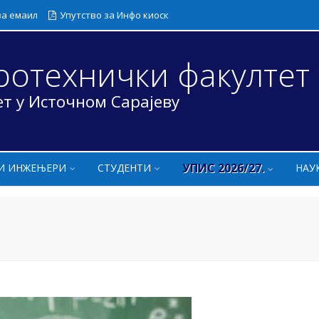
за емаил
Упутство за Инфо киоск
ротехнички факултет
т у Источном Сарајеву
УПИС 2026/27.
И ИНЖЕЊЕРИ
СТУДЕНТИ
НАУ