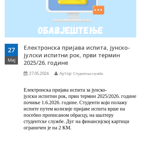
Електронска пријава испита, јунско-
27
јулски испитни рок, први термин
Мај
2025/26. године
Аутор:
27.05.2026
Студентска служба
Електронска пријава испита за
јунско-
јулски
испитни
рок,
први термин
202
5
/202
6
.
године
почиње 1
.
6
.202
6
. године
.
Студенти који полажу
испите путем колизије пријаве испита врше на
посебно прописаном обрасцу, на шалтеру
студентске службе.
Дуг на финансијској картици
ограничен је на 2 КМ.