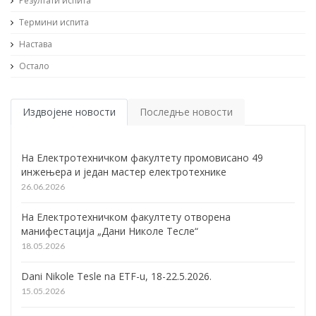
Резултати испита
Термини испита
Настава
Остало
Издвојене новости
Последње новости
На Електротехничком факултету промовисано 49
инжењера и један мастер електротехнике
26.06.2026
На Електротехничком факултету отворена
манифестација „Дани Николе Тесле“
18.05.2026
Dani Nikole Tesle na ETF-u, 18-22.5.2026.
15.05.2026