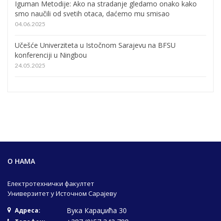
Iguman Metodije: Ako na stradanje gledamo onako kako
smo naučili od svetih otaca, daćemo mu smisao
04.06.2025
Učešće Univerziteta u Istočnom Sarajevu na BFSU
konferenciji u Ningbou
24.05.2025
О НАМА
Електротехнички факултет
Универзитет у Источном Сарајеву
Вука Караџића 30
Адреса: