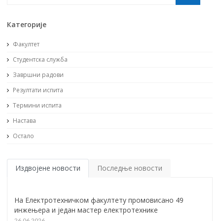
Категорије
Факултет
Студентска служба
Завршни радови
Резултати испита
Термини испита
Настава
Остало
Издвојене новости
Последње новости
На Електротехничком факултету промовисано 49
инжењера и један мастер електротехнике
26.06.2026