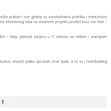
hničke prakse! I ove godine uz sveobuhvatnu podršku i mentorstvo
mice intenzivnog rada na stvarnom projektu prođeš kroz sve faze –
iH i Srbiji, planiraš karijeru u IT sektoru na velikim i značajnim
kustva, imaćeš priliku upoznati nove ljude, a tu su i teambuilding