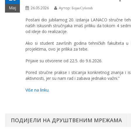
Мај
Аутор:
26.05.2026
Бојан Суботић
Postani dio jubilarnog 20. izdanja LANACO stručne te
naših iskusnih stručnjaka imaš priliku da tokom 4 sed
od ideje do realizacije.
Ako si student završnih godina tehničkih fakulteta u B
projektima, ovo je prilika za tebe.
Prijave su otvorene od 22.5. do 9.6.2026.
Pored stručne prakse i sticanja konkretnog znanja i is
aktivnosti, jer su nam rad i zabava jednako važni.”
Više na linku.
ПОДИЈЕЛИ НА ДРУШТВЕНИМ МРЕЖАМА