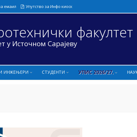
за емаил
Упутство за Инфо киоск
ротехнички факултет
т у Источном Сарајеву
УПИС 2026/27.
И ИНЖЕЊЕРИ
СТУДЕНТИ
НАУ