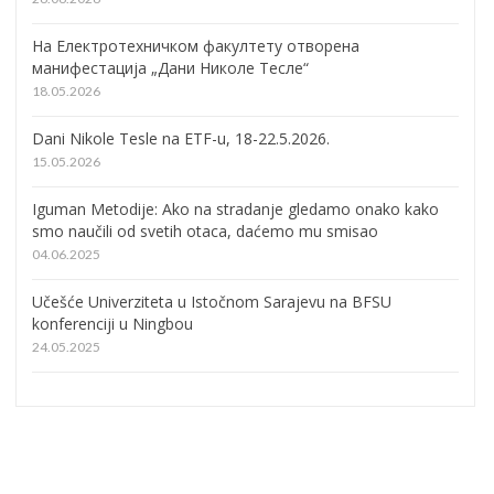
На Електротехничком факултету отворена
манифестација „Дани Николе Тесле“
18.05.2026
Dani Nikole Tesle na ETF-u, 18-22.5.2026.
15.05.2026
Iguman Metodije: Ako na stradanje gledamo onako kako
smo naučili od svetih otaca, daćemo mu smisao
04.06.2025
Učešće Univerziteta u Istočnom Sarajevu na BFSU
konferenciji u Ningbou
24.05.2025