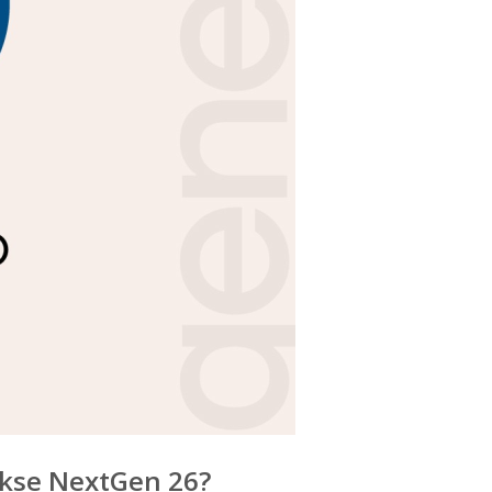
akse NextGen 26?