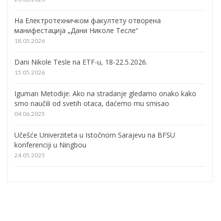
На Електротехничком факултету отворена
манифестација „Дани Николе Тесле“
18.05.2026
Dani Nikole Tesle na ETF-u, 18-22.5.2026.
15.05.2026
Iguman Metodije: Ako na stradanje gledamo onako kako
smo naučili od svetih otaca, daćemo mu smisao
04.06.2025
Učešće Univerziteta u Istočnom Sarajevu na BFSU
konferenciji u Ningbou
24.05.2025