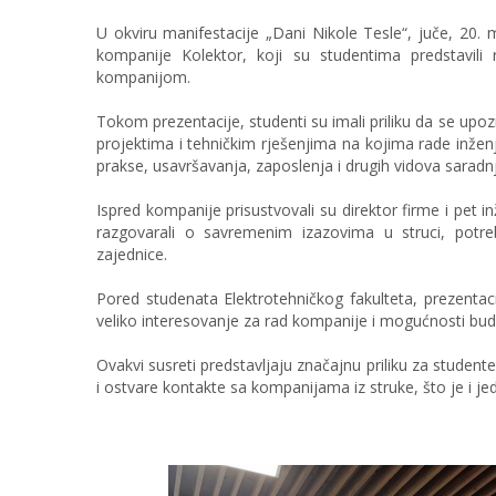
U okviru manifestacije „Dani Nikole Tesle“, juče, 20. m
kompanije Kolektor, koji su studentima predstavil
kompanijom.
Tokom prezentacije, studenti su imali
priliku da se upo
projektima i tehničkim rješenjima na kojima rade inžen
prakse, usavršavanja, zaposlenja i drugih vidova saradnj
Ispred kompanije prisustvovali su direktor firme i pet i
razgovarali o savremenim izazovima u struci, potre
zajednice.
Pored studenata Elektrotehničkog fakulteta, prezentacij
veliko interesovanje za rad kompanije i mogućnosti bud
Ovakvi susreti predstavljaju značajnu priliku za studen
i ostvare kontakte sa kompanijama iz struke, što je i je