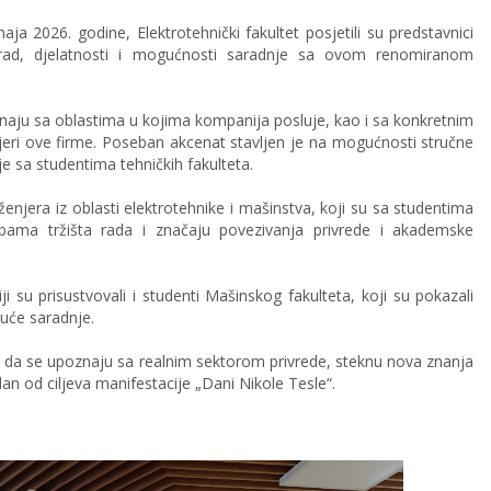
aja 2026. godine, Elektrotehnički fakultet posjetili su predstavnici
i rad, djelatnosti i mogućnosti saradnje sa ovom renomiranom
znaju sa oblastima u kojima kompanija posluje, kao i sa konkretnim
jeri ove firme. Poseban akcenat stavljen je na mogućnosti stručne
e sa studentima tehničkih fakulteta.
nženjera iz oblasti elektrotehnike i mašinstva, koji su sa studentima
bama tržišta rada i značaju povezivanja privrede i akademske
i su prisustvovali i studenti Mašinskog fakulteta, koji su pokazali
uće saradnje.
te da se upoznaju sa realnim sektorom privrede, steknu nova znanja
dan od ciljeva manifestacije „Dani Nikole Tesle“.