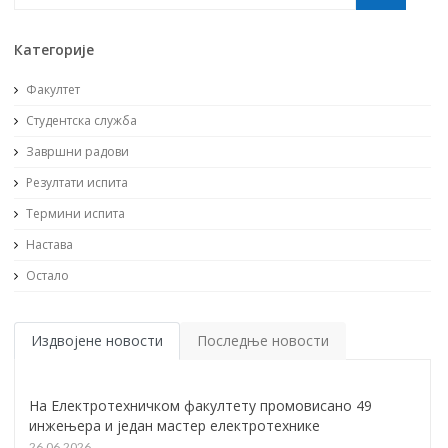
Категорије
Факултет
Студентска служба
Завршни радови
Резултати испита
Термини испита
Настава
Остало
Издвојене новости
Последње новости
На Електротехничком факултету промовисано 49
инжењера и један мастер електротехнике
26.06.2026