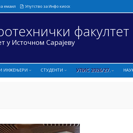
за емаил
Упутство за Инфо киоск
ротехнички факултет
т у Источном Сарајеву
УПИС 2026/27.
И ИНЖЕЊЕРИ
СТУДЕНТИ
НАУ