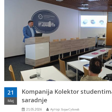
Kompanija Kolektor studentima
21
saradnje
Мај
Аутор:
21.05.2026
Бојан Суботић