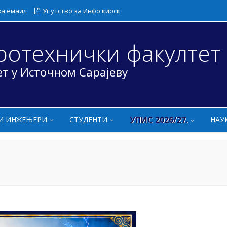
за емаил
Упутство за Инфо киоск
ротехнички факултет
т у Источном Сарајеву
УПИС 2026/27.
И ИНЖЕЊЕРИ
СТУДЕНТИ
НАУ