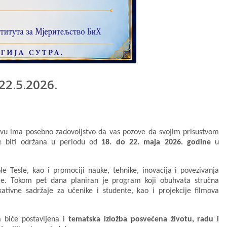
22.5.2026.
jevu ima posebno zadovoljstvo da vas pozove da svojim prisustvom
će biti održana u periodu od
18. do 22. maja 2026. godine
u
le Tesle, kao i promociji nauke, tehnike, inovacija i povezivanja
nice. Tokom pet dana planiran je program koji obuhvata stručna
kativne sadržaje za učenike i studente, kao i projekcije filmova
a biće postavljena i
tematska izložba posvećena životu, radu i