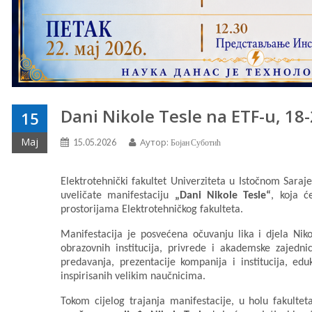
Dani Nikole Tesle na ETF-u, 18-
15
Мај
Аутор:
15.05.2026
Бојан Суботић
Elektrotehnički fakultet Univerziteta u Istočnom Sara
uveličate manifestaciju
„Dani Nikole Tesle“
, koja 
prostorijama Elektrotehničkog fakulteta.
Manifestacija je posvećena očuvanju lika i djela Niko
obrazovnih institucija, privrede i akademske zajed
predavanja, prezentacije kompanija i institucija, edu
inspirisanih velikim naučnicima.
Tokom cijelog trajanja manifestacije, u holu fakultet