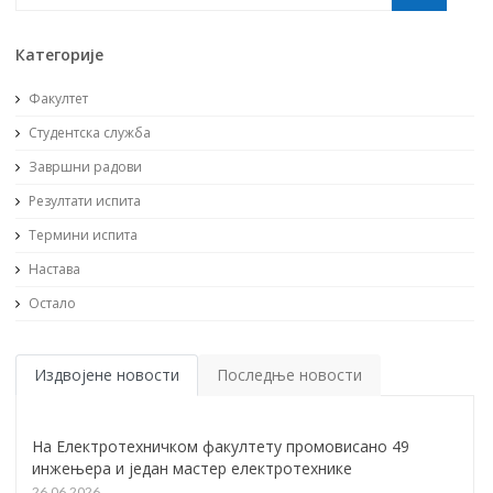
Категорије
Факултет
Студентска служба
Завршни радови
Резултати испита
Термини испита
Настава
Остало
Издвојене новости
Последње новости
На Електротехничком факултету промовисано 49
инжењера и један мастер електротехнике
26.06.2026