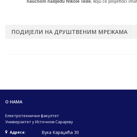
naučnom nasljeđu Nikole Tesle
, koju će posjetioci ima
ПОДИЈЕЛИ НА ДРУШТВЕНИМ МРЕЖАМА
О НАМА
Електротехнички факултет
Универзитет у Источном Сарајеву
Вука Караџића 30
Адреса: