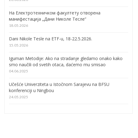
На Електротехничком факултету отворена
манифестација „Дани Николе Тесле“
18.05.2026
Dani Nikole Tesle na ETF-u, 18-22.5.2026.
15.05.2026
Iguman Metodije: Ako na stradanje gledamo onako kako
smo naučili od svetih otaca, daćemo mu smisao
04.06.2025
Učešće Univerziteta u Istočnom Sarajevu na BFSU
konferenciji u Ningbou
24.05.2025