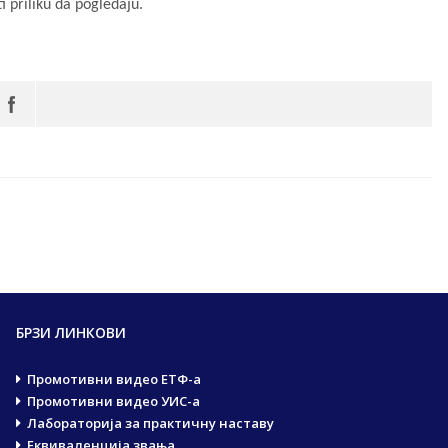
ti priliku da pogledaju.
БРЗИ ЛИНКОВИ
Промотивни видео ЕТФ-а
Промотивни видео УИС-а
Лабораторија за практичну наставу
Еквиваленција звања