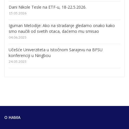
Dani Nikole Tesle na ETF-u, 18-22.5.2026.
15.05.2026
Iguman Metodije: Ako na stradanje gledamo onako kako
smo naučili od svetih otaca, daćemo mu smisao
04.06.2025
Učešće Univerziteta u Istočnom Sarajevu na BFSU
konferenciji u Ningbou
24.05.2025
О НАМА