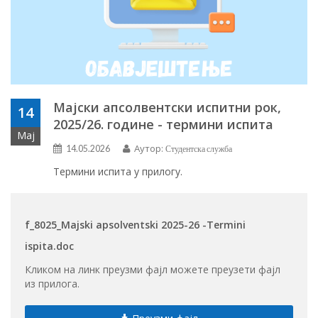
Мајски апсолвентски испитни рок,
14
2025/26. године - термини испита
Мај
Аутор:
14.05.2026
Студентска служба
Термини испита у прилогу.
f_8025_Majski apsolventski 2025-26 -Termini
ispita.doc
Кликом на линк преузми фајл можете преузети фајл
из прилога.