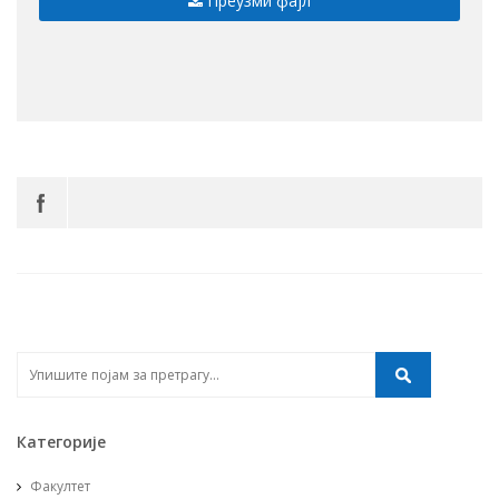
Преузми фајл
Категорије
Факултет