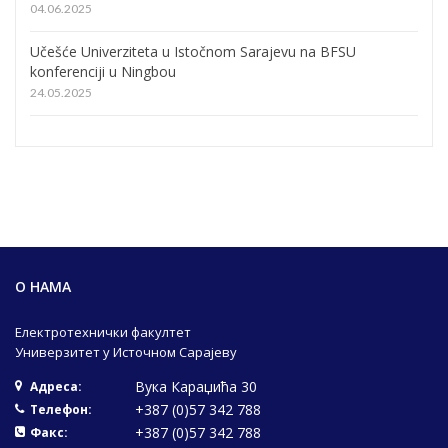
04.06.2025
Učešće Univerziteta u Istočnom Sarajevu na BFSU
konferenciji u Ningbou
24.05.2025
О НАМА
Електротехнички факултет
Универзитет у Источном Сарајеву
Вука Караџића 30
Адреса:
+387 (0)57 342 788
Телефон:
+387 (0)57 342 788
Факс: