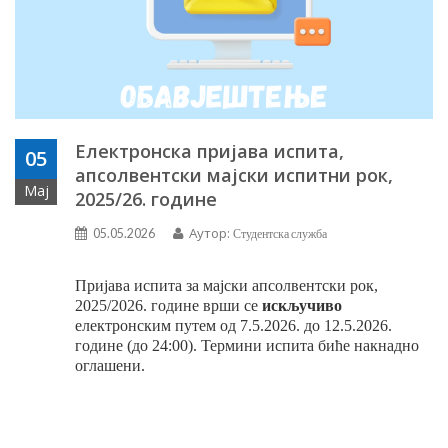
Електронска пријава испита,
05
апсолвентски мајски испитни рок,
Мај
2025/26. године
Аутор:
05.05.2026
Студентска служба
Пријава испита
за мајски апсолвентски
рок,
20
2
5
/202
6
. године врши се
искључиво
електронским путем од
7
.5.202
6
. до
12
.
5
.202
6
.
године (до 24:00). Термини испита биће накнадно
оглашени.