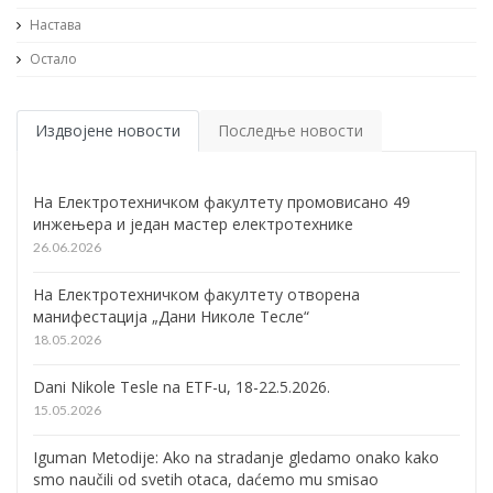
Настава
Остало
Издвојене новости
Последње новости
На Електротехничком факултету промовисано 49
инжењера и један мастер електротехнике
26.06.2026
На Електротехничком факултету отворена
манифестација „Дани Николе Тесле“
18.05.2026
Dani Nikole Tesle na ETF-u, 18-22.5.2026.
15.05.2026
Iguman Metodije: Ako na stradanje gledamo onako kako
smo naučili od svetih otaca, daćemo mu smisao