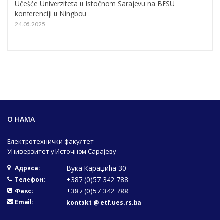
Učešće Univerziteta u Istočnom Sarajevu na BFSU
konferenciji u Ningbou
24.05.2025
О НАМА
Електротехнички факултет
Универзитет у Источном Сарајеву
Вука Караџића 30
Адреса:
+387 (0)57 342 788
Телефон:
+387 (0)57 342 788
Факс:
Email:
kontakt @ etf.ues.rs.ba