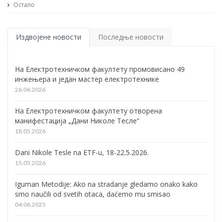
Остало
Издвојене новости
Последње новости
На Електротехничком факултету промовисано 49
инжењера и један мастер електротехнике
26.06.2026
На Електротехничком факултету отворена
манифестација „Дани Николе Тесле“
18.05.2026
Dani Nikole Tesle na ETF-u, 18-22.5.2026.
15.05.2026
Iguman Metodije: Ako na stradanje gledamo onako kako
smo naučili od svetih otaca, daćemo mu smisao
04.06.2025