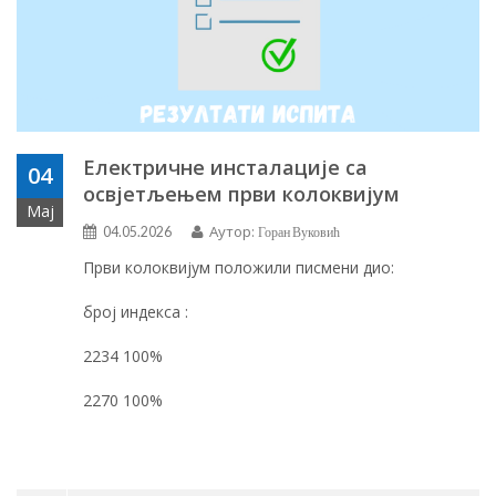
Електричне инсталације са
04
освјетљењем први колоквијум
Мај
Аутор:
04.05.2026
Горан Вуковић
Први колоквијум положили писмени дио:
број индекса :
2234 100%
2270 100%