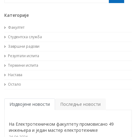
Категорије
Факултет
Студентска служба
Завршни радови
Резултати испита
Термини испита
Настава
Остало
Издвојене новости
Последње новости
На Електротехничком факултету промовисано 49
инжењера и један мастер електротехнике
26.06.2026