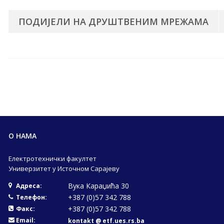
ПОДИЈЕЛИ НА ДРУШТВЕНИМ МРЕЖАМА
О НАМА
Електротехнички факултет
Универзитет у Источном Сарајеву
Вука Караџића 30
Адреса:
+387 (0)57 342 788
Телефон:
+387 (0)57 342 788
Факс:
Email:
kontakt @ etf.ues.rs.ba