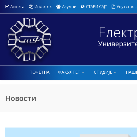
Анкета
Инфотех
Алумни
СТАРИ САЈТ
Упутство 
Елект
Универзите
ПОЧЕТНА
ФАКУЛТЕТ
СТУДИЈЕ
НАШ
Новости