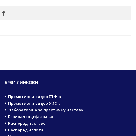
БРЗИ ЛИНКОВИ
Промотивни видео ЕТФ-а
Промотивни видео УИС-а
Лабораторија за практичну наставу
Еквиваленција звања
Распоред наставе
Распоред испита