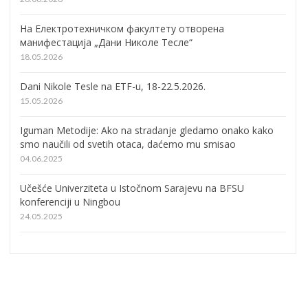
На Електротехничком факултету отворена
манифестација „Дани Николе Тесле“
18.05.2026
Dani Nikole Tesle na ETF-u, 18-22.5.2026.
15.05.2026
Iguman Metodije: Ako na stradanje gledamo onako kako
smo naučili od svetih otaca, daćemo mu smisao
04.06.2025
Učešće Univerziteta u Istočnom Sarajevu na BFSU
konferenciji u Ningbou
24.05.2025