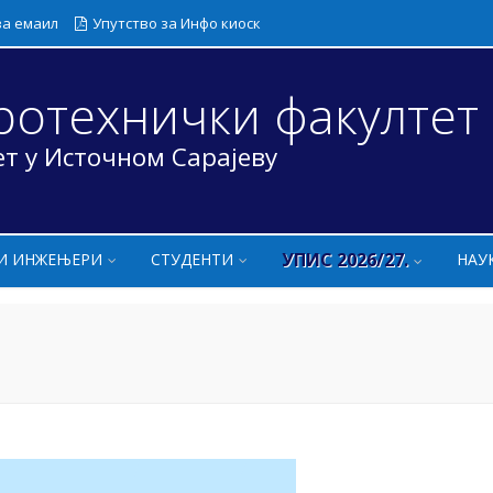
за емаил
Упутство за Инфо киоск
ротехнички факултет
т у Источном Сарајеву
УПИС 2026/27.
И ИНЖЕЊЕРИ
СТУДЕНТИ
НАУ