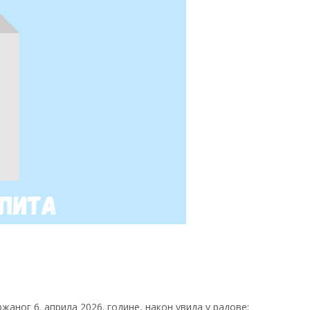
ржаног 6. априла 2026. годинe, након увида у радове: