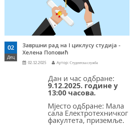
Завршни рад на I циклусу студија -
02
Хелена Поповић
Дец
Аутор:
02.12.2025
Студентска служба
Дан и час одбране:
9
.
12
.202
5
. године у
1
3
:
0
0 часова.
Мјесто одбране:
Мала
сала Електротехничког
факултета
, приземље.