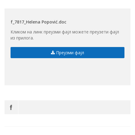
f_7817_Helena Popović.doc
Кликом на линк преузми фајл можете преузети фајл
из прилога.
Преузми фајл