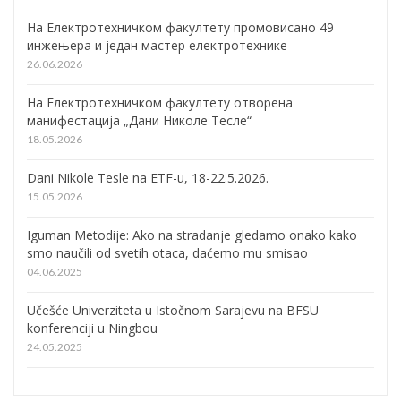
На Електротехничком факултету промовисано 49
инжењера и један мастер електротехнике
26.06.2026
На Електротехничком факултету отворена
манифестација „Дани Николе Тесле“
18.05.2026
Dani Nikole Tesle na ETF-u, 18-22.5.2026.
15.05.2026
Iguman Metodije: Ako na stradanje gledamo onako kako
smo naučili od svetih otaca, daćemo mu smisao
04.06.2025
Učešće Univerziteta u Istočnom Sarajevu na BFSU
konferenciji u Ningbou
24.05.2025