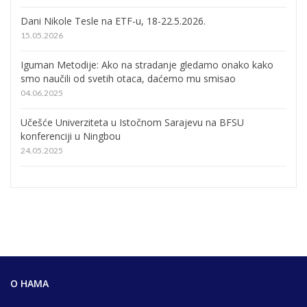
Dani Nikole Tesle na ETF-u, 18-22.5.2026.
15.05.2026
Iguman Metodije: Ako na stradanje gledamo onako kako
smo naučili od svetih otaca, daćemo mu smisao
04.06.2025
Učešće Univerziteta u Istočnom Sarajevu na BFSU
konferenciji u Ningbou
24.05.2025
О НАМА