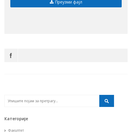
Преузми фајл
Категорије
Факултет