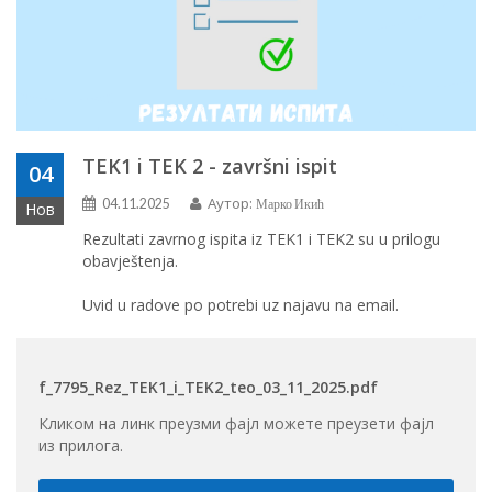
TEK1 i TEK 2 - završni ispit
04
Аутор:
04.11.2025
Марко Икић
Нов
Rezultati zavrnog ispita iz TEK1 i TEK2 su u prilogu
obavještenja.
Uvid u radove po potrebi uz najavu na email.
f_7795_Rez_TEK1_i_TEK2_teo_03_11_2025.pdf
Кликом на линк преузми фајл можете преузети фајл
из прилога.