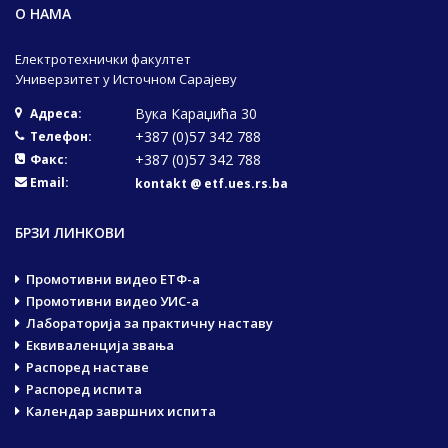
О НАМА
Електротехнички факултет
Универзитет у Источном Сарајеву
Вука Караџића 30
Адреса:
+387 (0)57 342 788
Телефон:
+387 (0)57 342 788
Факс:
Email:
kontakt @ etf.ues.rs.ba
БРЗИ ЛИНКОВИ
Промотивни видео ЕТФ-а
Промотивни видео УИС-а
Лабораторија за практичну наставу
Еквиваленција звања
Распоред наставе
Распоред испита
Календар завршних испита