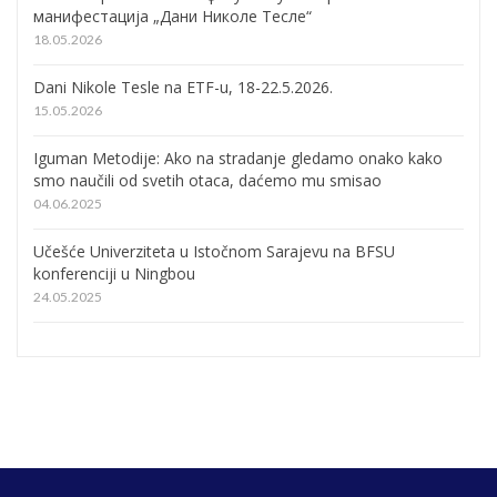
манифестација „Дани Николе Тесле“
18.05.2026
Dani Nikole Tesle na ETF-u, 18-22.5.2026.
15.05.2026
Iguman Metodije: Ako na stradanje gledamo onako kako
smo naučili od svetih otaca, daćemo mu smisao
04.06.2025
Učešće Univerziteta u Istočnom Sarajevu na BFSU
konferenciji u Ningbou
24.05.2025