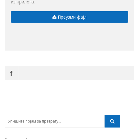
из прилога.
Преузми фајл