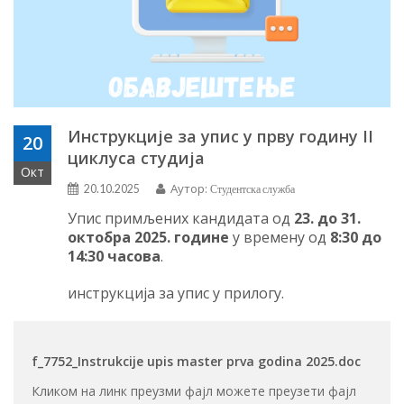
Инструкције за упис у прву годину II
20
циклуса студија
Окт
Аутор:
20.10.2025
Студентска служба
Упис примљених кандидата од
2
3
. до 3
1
.
октобра 202
5
. године
у времену
од
8:30 до
14:30 часова
.
инструкција за упис у прилогу.
f_7752_Instrukcije upis master prva godina 2025.doc
Кликом на линк преузми фајл можете преузети фајл