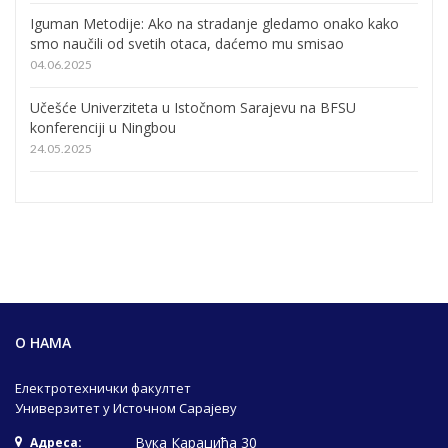
Iguman Metodije: Ako na stradanje gledamo onako kako
smo naučili od svetih otaca, daćemo mu smisao
04.06.2025
Učešće Univerziteta u Istočnom Sarajevu na BFSU
konferenciji u Ningbou
24.05.2025
О НАМА
Електротехнички факултет
Универзитет у Источном Сарајеву
Вука Караџића 30
Адреса: