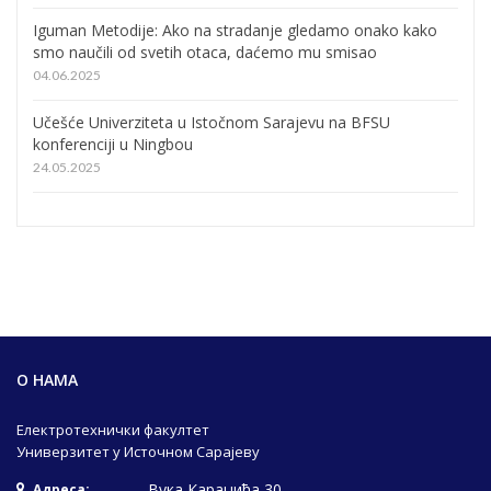
Iguman Metodije: Ako na stradanje gledamo onako kako
smo naučili od svetih otaca, daćemo mu smisao
04.06.2025
Učešće Univerziteta u Istočnom Sarajevu na BFSU
konferenciji u Ningbou
24.05.2025
О НАМА
Електротехнички факултет
Универзитет у Источном Сарајеву
Вука Караџића 30
Адреса: