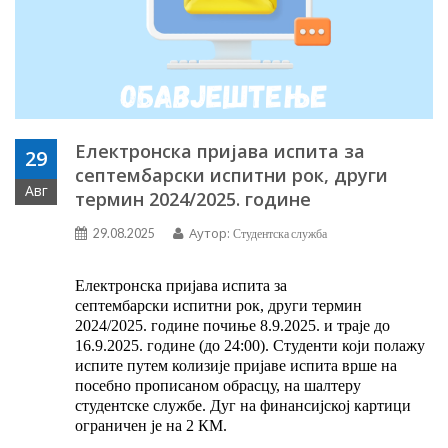
Електронска пријава испита за
29
септембарски испитни рок, други
Авг
термин 2024/2025. године
Аутор:
29.08.2025
Студентска служба
Електронска пријава испита за
септембарски
испитни
рок,
други термин
202
4
/202
5
.
године почиње 8
.
9
.202
5
.
и траје
до
16
.
9
.202
5
. године (до 24:00).
Студенти који полажу
испите путем колизије пријаве испита врше на
посебно прописаном обрасцу, на шалтеру
студентске службе.
Дуг на финансијској картици
ограничен је на 2 КМ.