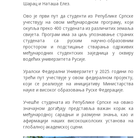
Шарац и Наташа Елез.
Ово је први пут да студенти из Републике Српске
учествују на овом међународном програму, који
окупља преко 400 студената из различитих земаља
свијета. Програм има за циљ упознавање страних
студената са руским научно-образовним
простором и подстицање стварања одрживих
међународних студентских заједница у оквиру
водећих универзитета Русије.
Уралски Федерални Универзитет у 2025. години по
трећи пут учествује у овом федералном пројекту,
који се реализује на иницијативу Министарства
науке и високог образовања Руске Федерације.
Учешће студената из Републике Српске на овако
значајном догађају представља важан корак ка
међународној сарадњи и размјени знања, као и
афирмацији наших високошколских установа на
глобалној академској сцени.