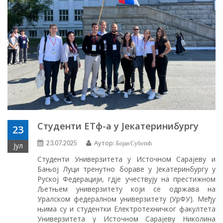
Студенти ЕТф-а у Јекатеринибургу
23
Аутор:
23.07.2025
Бојан Суботић
Јул
Студенти Универзитета у Источном Сарајеву и
Бањој Луци тренутно бораве у Јекатеринбургу у
Руској Федерацији, гдје учествују на престижном
Љетњем универзитету који се одржава на
Уралском федералном универзитету (УрФУ). Међу
њима су и студентки Електротехничког факултета
Универзитета у Источном Сарајеву Николина