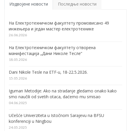
Издвојене новости
Последње новости
На Електротехничком факултету промовисано 49
инжењера и један мастер електротехнике
26.06.2026
На Електротехничком факултету отворена
манифестација „Дани Николе Тесле“
18.05.2026
Dani Nikole Tesle na ETF-u, 18-22.5.2026.
15.05.2026
Iguman Metodije: Ako na stradanje gledamo onako kako
smo naučili od svetih otaca, daćemo mu smisao
04.06.2025
Učešće Univerziteta u Istočnom Sarajevu na BFSU
konferenciji u Ningbou
24.05.2025