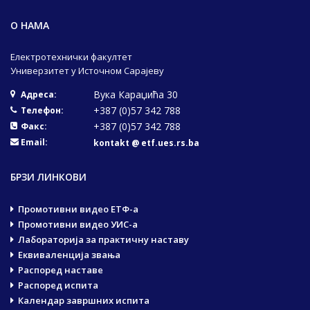
О НАМА
Електротехнички факултет
Универзитет у Источном Сарајеву
Вука Караџића 30
Адреса:
+387 (0)57 342 788
Телефон:
+387 (0)57 342 788
Факс:
Email:
kontakt @ etf.ues.rs.ba
БРЗИ ЛИНКОВИ
Промотивни видео ЕТФ-а
Промотивни видео УИС-а
Лабораторија за практичну наставу
Еквиваленција звања
Распоред наставе
Распоред испита
Календар завршних испита