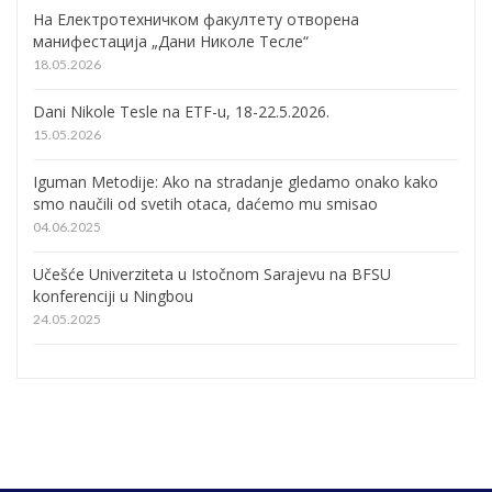
На Електротехничком факултету отворена
манифестација „Дани Николе Тесле“
18.05.2026
Dani Nikole Tesle na ETF-u, 18-22.5.2026.
15.05.2026
Iguman Metodije: Ako na stradanje gledamo onako kako
smo naučili od svetih otaca, daćemo mu smisao
04.06.2025
Učešće Univerziteta u Istočnom Sarajevu na BFSU
konferenciji u Ningbou
24.05.2025