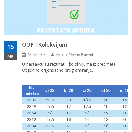
OOP I Kolokvijum
15
Аутор:
15.05.2025
Милица Вуковић
Мај
U nastavku su rezultati I kolokvijuma iz predmeta
Objektno orijentisano programiranje.
Br.
a) 22
b) 20
c) 20
d) 20
e) 18
indeksa
2335
20.5
20
18.5
20
16
2349
19.5
17
17.5
18
12
2364
16
17
18
19
0
2312
19.5
18
16
13
0
2334
17.5
15.5
16
18
0