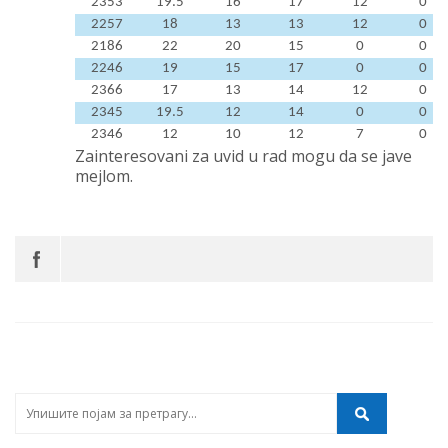
2353
19.5
16
17
12
0
2257
18
13
13
12
0
2186
22
20
15
0
0
2246
19
15
17
0
0
2366
17
13
14
12
0
2345
19.5
12
14
0
0
2346
12
10
12
7
0
Zainteresovani za uvid u rad mogu da se jave
mejlom.